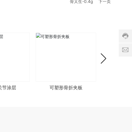
-
骨又生-0.4g
下一页
2
c
9
b
7
2
4
0
8
1
3
0
1
1
v
服
p
务
si
时
n
间:
a
8:
c
0
o
关节涂层
可塑形骨折夹板
骨又生
0
-
1
8:
0
0