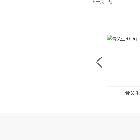
上一页
无
关节涂层
可塑形骨折夹板
骨又生-